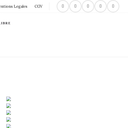
ntions Legales
CGV
LIBRE