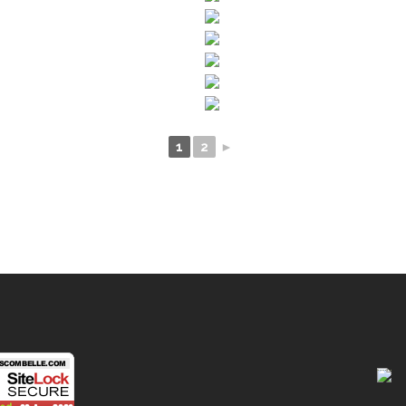
1
2
►
Mentions Legales
CGV